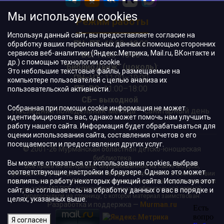
Мы используем cookies
Режим работы
Используя данный сайт, вы предоставляете согласие на
ПН–ПТ:
10:00–18:00
обработку ваших персональных данных с помощью сторонних
сервисов веб-аналитики (Яндекс.Метрика, Mail.ru, ВКонтакте и
ВС:
11:00–18:00
др.) с помощью технологии cookie.
"БиблиоДвиж" (цоколь)
:
Это небольшие текстовые файлы, размещаемые на
ПН–ЧТ
:
11:00–19:00
компьютере пользователей с целью анализа их
ПТ, ВС:
11:00–18:00
пользовательской активности.
СБ– выходной
Собранная при помощи cookie информация не может
Последний понедельник месяца – санитарный день
идентифицировать вас, однако может помочь нам улучшить
работу нашего сайта. Информация будет обрабатываться для
оценки использования сайта, составления отчетов о его
посещаемости и предоставления других услуг.
© 2001-26 Мурманская областная детско-юношеская
библиотека
Вы можете отказаться от использования cookies, выбрав
Все права на материалы, опубликованные на сайте МОДЮБ,
соответствующие настройки в браузере. Однако это может
принадлежат учреждению и/или авторам и охраняются в соответствии
повлиять на работу некоторых функций сайта. Используя этот
с законодательством РФ. Использование материалов, опубликованных
на сайте МОДЮБ, допускается только с обязательной прямой
сайт, вы соглашаетесь на обработку данных о вас в порядке и
гиперссылкой на страницу, с которой материал заимствован.
целях, указанных выше.
Разработка и поддержка —
Murman.ru
Я согласен