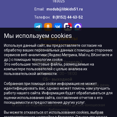
183025
Email:
modub@libkids51.ru
Телефон:
8 (8152) 44-63-52
Мы используем cookies
Режим работы
Используя данный сайт, вы предоставляете согласие на
ПН–ПТ:
10:00–18:00
обработку ваших персональных данных с помощью сторонних
сервисов веб-аналитики (Яндекс.Метрика, Mail.ru, ВКонтакте и
ВС:
11:00–18:00
др.) с помощью технологии cookie.
"БиблиоДвиж" (цоколь)
:
Это небольшие текстовые файлы, размещаемые на
ПН–ЧТ
:
11:00–19:00
компьютере пользователей с целью анализа их
ПТ, ВС:
11:00–18:00
пользовательской активности.
СБ– выходной
Собранная при помощи cookie информация не может
Последний понедельник месяца – санитарный день
идентифицировать вас, однако может помочь нам улучшить
работу нашего сайта. Информация будет обрабатываться для
оценки использования сайта, составления отчетов о его
посещаемости и предоставления других услуг.
© 2001-26 Мурманская областная детско-юношеская
библиотека
Вы можете отказаться от использования cookies, выбрав
Все права на материалы, опубликованные на сайте МОДЮБ,