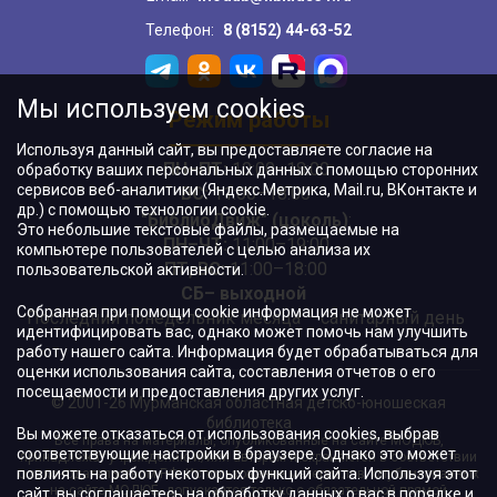
Телефон:
8 (8152) 44-63-52
Мы используем cookies
Режим работы
Используя данный сайт, вы предоставляете согласие на
ПН–ПТ:
10:00–18:00
обработку ваших персональных данных с помощью сторонних
сервисов веб-аналитики (Яндекс.Метрика, Mail.ru, ВКонтакте и
ВС:
11:00–18:00
др.) с помощью технологии cookie.
"БиблиоДвиж" (цоколь)
:
Это небольшие текстовые файлы, размещаемые на
ПН–ЧТ
:
11:00–19:00
компьютере пользователей с целью анализа их
ПТ, ВС:
11:00–18:00
пользовательской активности.
СБ– выходной
Собранная при помощи cookie информация не может
Последний понедельник месяца – санитарный день
идентифицировать вас, однако может помочь нам улучшить
работу нашего сайта. Информация будет обрабатываться для
оценки использования сайта, составления отчетов о его
посещаемости и предоставления других услуг.
© 2001-26 Мурманская областная детско-юношеская
библиотека
Вы можете отказаться от использования cookies, выбрав
Все права на материалы, опубликованные на сайте МОДЮБ,
соответствующие настройки в браузере. Однако это может
принадлежат учреждению и/или авторам и охраняются в соответствии
повлиять на работу некоторых функций сайта. Используя этот
с законодательством РФ. Использование материалов, опубликованных
на сайте МОДЮБ, допускается только с обязательной прямой
сайт, вы соглашаетесь на обработку данных о вас в порядке и