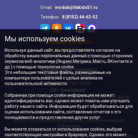
Email:
modub@libkids51.ru
Телефон:
8 (8152) 44-63-52
Мы используем cookies
Режим работы
Используя данный сайт, вы предоставляете согласие на
ПН–ПТ:
10:00–18:00
обработку ваших персональных данных с помощью сторонних
сервисов веб-аналитики (Яндекс.Метрика, Mail.ru, ВКонтакте и
ВС:
11:00–18:00
др.) с помощью технологии cookie.
"БиблиоДвиж" (цоколь)
:
Это небольшие текстовые файлы, размещаемые на
ПН–ЧТ
:
11:00–19:00
компьютере пользователей с целью анализа их
ПТ, ВС:
11:00–18:00
пользовательской активности.
СБ– выходной
Собранная при помощи cookie информация не может
Последний понедельник месяца – санитарный день
идентифицировать вас, однако может помочь нам улучшить
работу нашего сайта. Информация будет обрабатываться для
оценки использования сайта, составления отчетов о его
посещаемости и предоставления других услуг.
© 2001-26 Мурманская областная детско-юношеская
библиотека
Вы можете отказаться от использования cookies, выбрав
Все права на материалы, опубликованные на сайте МОДЮБ,
соответствующие настройки в браузере. Однако это может
принадлежат учреждению и/или авторам и охраняются в соответствии