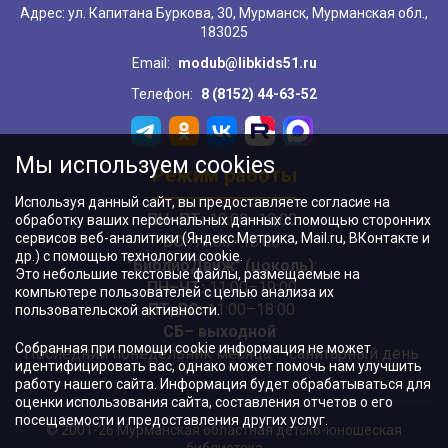
Адрес: ул. Капитана Буркова, 30, Мурманск, Мурманская обл.,
183025
Email:
modub@libkids51.ru
Телефон:
8 (8152) 44-63-52
Мы используем cookies
Режим работы
Используя данный сайт, вы предоставляете согласие на
ПН–ПТ:
10:00–18:00
обработку ваших персональных данных с помощью сторонних
сервисов веб-аналитики (Яндекс.Метрика, Mail.ru, ВКонтакте и
ВС:
11:00–18:00
др.) с помощью технологии cookie.
"БиблиоДвиж" (цоколь)
:
Это небольшие текстовые файлы, размещаемые на
ПН–ЧТ
:
11:00–19:00
компьютере пользователей с целью анализа их
ПТ, ВС:
11:00–18:00
пользовательской активности.
СБ– выходной
Собранная при помощи cookie информация не может
Последний понедельник месяца – санитарный день
идентифицировать вас, однако может помочь нам улучшить
работу нашего сайта. Информация будет обрабатываться для
оценки использования сайта, составления отчетов о его
посещаемости и предоставления других услуг.
© 2001-26 Мурманская областная детско-юношеская