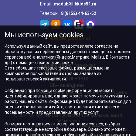
Email:
modub@libkids51.ru
Телефон:
8 (8152) 44-63-52
Мы используем cookies
Режим работы
Используя данный сайт, вы предоставляете согласие на
ПН–ПТ:
10:00–18:00
обработку ваших персональных данных с помощью сторонних
сервисов веб-аналитики (Яндекс.Метрика, Mail.ru, ВКонтакте и
ВС:
11:00–18:00
др.) с помощью технологии cookie.
"БиблиоДвиж" (цоколь)
:
Это небольшие текстовые файлы, размещаемые на
ПН–ЧТ
:
11:00–19:00
компьютере пользователей с целью анализа их
ПТ, ВС:
11:00–18:00
пользовательской активности.
СБ– выходной
Собранная при помощи cookie информация не может
Последний понедельник месяца – санитарный день
идентифицировать вас, однако может помочь нам улучшить
работу нашего сайта. Информация будет обрабатываться для
оценки использования сайта, составления отчетов о его
посещаемости и предоставления других услуг.
© 2001-26 Мурманская областная детско-юношеская
библиотека
Вы можете отказаться от использования cookies, выбрав
Все права на материалы, опубликованные на сайте МОДЮБ,
соответствующие настройки в браузере. Однако это может
принадлежат учреждению и/или авторам и охраняются в соответствии
повлиять на работу некоторых функций сайта. Используя этот
с законодательством РФ. Использование материалов, опубликованных