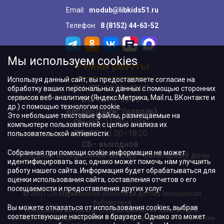
Email:
modub@libkids51.ru
Телефон:
8 (8152) 44-63-52
Мы используем cookies
Режим работы
Используя данный сайт, вы предоставляете согласие на
ПН–ПТ:
10:00–18:00
обработку ваших персональных данных с помощью сторонних
сервисов веб-аналитики (Яндекс.Метрика, Mail.ru, ВКонтакте и
ВС:
11:00–18:00
др.) с помощью технологии cookie.
"БиблиоДвиж" (цоколь)
:
Это небольшие текстовые файлы, размещаемые на
ПН–ЧТ
:
11:00–19:00
компьютере пользователей с целью анализа их
ПТ, ВС:
11:00–18:00
пользовательской активности.
СБ– выходной
Собранная при помощи cookie информация не может
Последний понедельник месяца – санитарный день
идентифицировать вас, однако может помочь нам улучшить
работу нашего сайта. Информация будет обрабатываться для
оценки использования сайта, составления отчетов о его
посещаемости и предоставления других услуг.
© 2001-26 Мурманская областная детско-юношеская
библиотека
Вы можете отказаться от использования cookies, выбрав
Все права на материалы, опубликованные на сайте МОДЮБ,
соответствующие настройки в браузере. Однако это может
принадлежат учреждению и/или авторам и охраняются в соответствии