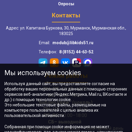
Опросы
Контакты
Адрес: ул. Капитана Буркова, 30, Мурманск, Мурманская обл.,
183025
Email:
modub@libkids51.ru
Телефон:
8 (8152) 44-63-52
Мы используем cookies
Режим работы
Используя данный сайт, вы предоставляете согласие на
ПН–ПТ:
10:00–18:00
обработку ваших персональных данных с помощью сторонних
сервисов веб-аналитики (Яндекс.Метрика, Mail.ru, ВКонтакте и
ВС:
11:00–18:00
др.) с помощью технологии cookie.
"БиблиоДвиж" (цоколь)
:
Это небольшие текстовые файлы, размещаемые на
ПН–ЧТ
:
11:00–19:00
компьютере пользователей с целью анализа их
ПТ, ВС:
11:00–18:00
пользовательской активности.
СБ– выходной
Собранная при помощи cookie информация не может
Последний понедельник месяца – санитарный день