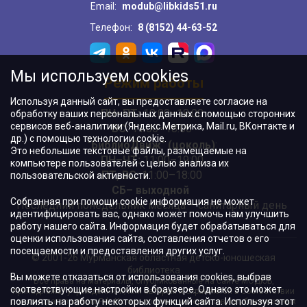
Email:
modub@libkids51.ru
Телефон:
8 (8152) 44-63-52
Мы используем cookies
Режим работы
Используя данный сайт, вы предоставляете согласие на
ПН–ПТ:
10:00–18:00
обработку ваших персональных данных с помощью сторонних
сервисов веб-аналитики (Яндекс.Метрика, Mail.ru, ВКонтакте и
ВС:
11:00–18:00
др.) с помощью технологии cookie.
"БиблиоДвиж" (цоколь)
:
Это небольшие текстовые файлы, размещаемые на
ПН–ЧТ
:
11:00–19:00
компьютере пользователей с целью анализа их
ПТ, ВС:
11:00–18:00
пользовательской активности.
СБ– выходной
Собранная при помощи cookie информация не может
Последний понедельник месяца – санитарный день
идентифицировать вас, однако может помочь нам улучшить
работу нашего сайта. Информация будет обрабатываться для
оценки использования сайта, составления отчетов о его
посещаемости и предоставления других услуг.
© 2001-26 Мурманская областная детско-юношеская
библиотека
Вы можете отказаться от использования cookies, выбрав
Все права на материалы, опубликованные на сайте МОДЮБ,
соответствующие настройки в браузере. Однако это может
принадлежат учреждению и/или авторам и охраняются в соответствии
повлиять на работу некоторых функций сайта. Используя этот
с законодательством РФ. Использование материалов, опубликованных