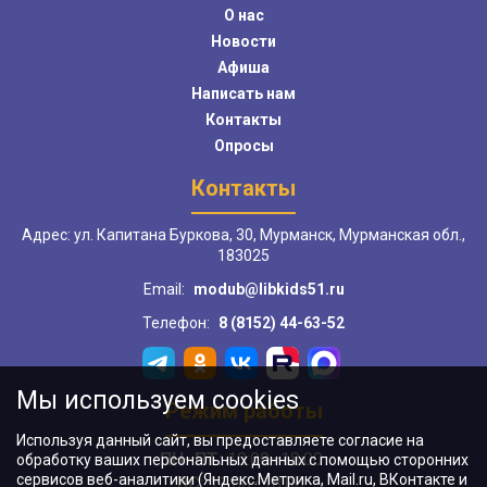
О нас
Новости
Афиша
Написать нам
Контакты
Опросы
Контакты
Адрес: ул. Капитана Буркова, 30, Мурманск, Мурманская обл.,
183025
Email:
modub@libkids51.ru
Телефон:
8 (8152) 44-63-52
Мы используем cookies
Режим работы
Используя данный сайт, вы предоставляете согласие на
ПН–ПТ:
10:00–18:00
обработку ваших персональных данных с помощью сторонних
сервисов веб-аналитики (Яндекс.Метрика, Mail.ru, ВКонтакте и
ВС:
11:00–18:00