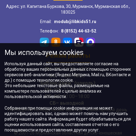
Адрес: ул. Капитана Буркова, 30, Мурманск, Мурманская обл.,
183025
Email:
modub@libkids51.ru
Телефон:
8 (8152) 44-63-52
Мы используем cookies
Режим работы
Используя данный сайт, вы предоставляете согласие на
ПН–ПТ:
10:00–18:00
обработку ваших персональных данных с помощью сторонних
сервисов веб-аналитики (Яндекс.Метрика, Mail.ru, ВКонтакте и
ВС:
11:00–18:00
др.) с помощью технологии cookie.
"БиблиоДвиж" (цоколь)
:
Это небольшие текстовые файлы, размещаемые на
ПН–ЧТ
:
11:00–19:00
компьютере пользователей с целью анализа их
ПТ, ВС:
11:00–18:00
пользовательской активности.
СБ– выходной
Собранная при помощи cookie информация не может
Последний понедельник месяца – санитарный день
идентифицировать вас, однако может помочь нам улучшить
работу нашего сайта. Информация будет обрабатываться для
оценки использования сайта, составления отчетов о его
посещаемости и предоставления других услуг.
© 2001-26 Мурманская областная детско-юношеская