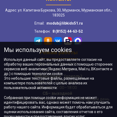
Адрес: ул. Капитана Буркова, 30, Мурманск, Мурманская обл.,
183025
Email:
modub@libkids51.ru
Телефон:
8 (8152) 44-63-52
Мы используем cookies
Режим работы
Используя данный сайт, вы предоставляете согласие на
ПН–ПТ:
10:00–18:00
обработку ваших персональных данных с помощью сторонних
сервисов веб-аналитики (Яндекс.Метрика, Mail.ru, ВКонтакте и
ВС:
11:00–18:00
др.) с помощью технологии cookie.
"БиблиоДвиж" (цоколь)
:
Это небольшие текстовые файлы, размещаемые на
ПН–ЧТ
:
11:00–19:00
компьютере пользователей с целью анализа их
ПТ, ВС:
11:00–18:00
пользовательской активности.
СБ– выходной
Собранная при помощи cookie информация не может
Последний понедельник месяца – санитарный день
идентифицировать вас, однако может помочь нам улучшить
работу нашего сайта. Информация будет обрабатываться для
оценки использования сайта, составления отчетов о его
посещаемости и предоставления других услуг.