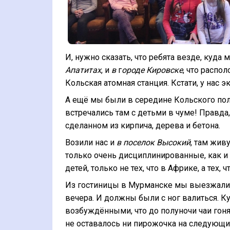
И, нужно сказать, что ребята везде, куда 
Апатитах
, и
в
г
ороде Кировске
, что распо
Кольская атомная станция. Кстати, у нас
А ещё мы были в середине Кольского по
встречались там с детьми в чуме! Правда,
сделанном из кирпича, дерева и бетона.
Возили нас и
в поселок Высокий
, там жив
только очень дисциплинированные, как и
детей, только не тех, что в Африке, а тех, ч
Из гостиницы в Мурманске мы выезжали в
вечера. И должны были с ног валиться. 
возбуждёнными, что до полуночи чаи гоня
не оставалось ни пирожочка на следующи