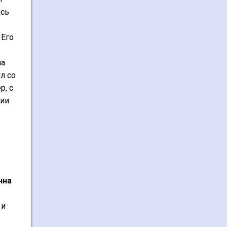
ась
 Его
на
л со
р, с
мии
нна
 и