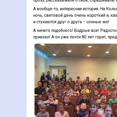
прозу, рассказывали о себе, спрашивали,
А вообще-то, интересная история. На Кол
ночь, световой день очень короткий и, к
и стукаются друг о друга – сонные же!
А ничего подобного! Бодрые все! Радостны
приехал! А он уже почти 80 лет горит, пре