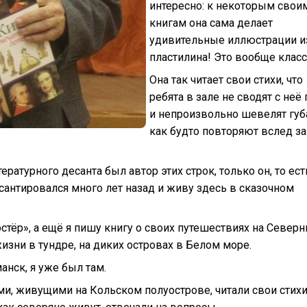
интересно: к некоторым свои
книгам она сама делает
удивительные иллюстрации и
пластилина! Это вообще класс
Она так читает свои стихи, что
ребята в зале не сводят с неё 
и непроизвольно шевелят губ
как будто повторяют вслед за
атурного десанта был автор этих строк, только он, то есть
сантировался много лет назад и живу здесь в сказочном
стёр», а ещё я пишу книгу о своих путешествиях на Север
изни в тундре, на диких островах в Белом море.
манск, я уже был там.
ми, живущими на Кольском полуострове, читали свои стихи