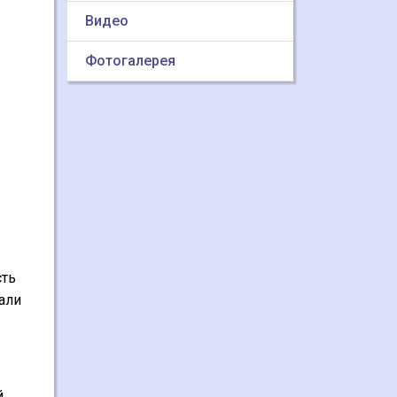
Видео
Фотогалерея
сть
али
й