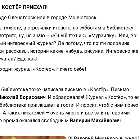
КОСТЁР ПРИЕХАЛ!
роде Оленегорск или в городе Мончегорск.
, гуляете, в стрелялки играете, по субботам в библиотеку
отрите, ну, не знаю – «Юный техник», «Мурзилку». Или, во!
мый интересный журнал? Да потому, что почти половина
, рассказы, истории какие-нибудь, рисунки. Интересно же
ечатан? Ещё как!
аходит журнал «Костёр». Ничего себе!
библиотека тоже написала письмо в «Костёр». Письмо
Николай Борисович
. И обрадовался! Журнал «Костёр», то е
иблиотека приглашает в гости! И просит, чтоб с ним приех
. А таких писателей – очень много и все заняты своими
 это время оказался свободным
Валерий Михайлович
О! Валерий Михайлович живо