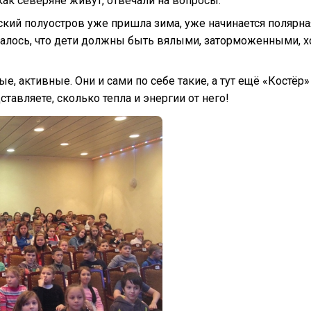
 как северяне живут, отвечали на вопросы.
ьский полуостров уже пришла зима, уже начинается полярна
азалось, что дети должны быть вялыми, заторможенными, х
е, активные. Они и сами по себе такие, а тут ещё «Костёр»
дставляете, сколько тепла и энергии от него!