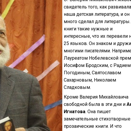
свидетель того, как развивал
наша детская литература, и он
много сделал для литературы.
книги такие нужные и
интересные, что их перевели 
25 языков. Он знаком и дружи
многими писателями. Наприме
Лауреатом Нобелевской пре
Иосифом Бродским, с Радием
Погодиным, Святославом
Сахарновым, Николаем
Сладковым.
Кроме Валерия Михайловича
свободной была в эти дни и
А
Игнатова
. Она пишет
замечательные стихотворные
прозаические книги. И что