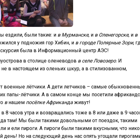
мы ездили, были такие: и
в Мурманске
, и
в Оленегорске
, и
в
ложился у подножия гор Хибин, и
в городе Полярные Зори
, г
 экскурсия была в Информационный центр АЭС!
луострова в столице оленеводов
в селе Ловозеро
. И
 не в настоящем из оленьих шкур, а в стилизованном,
ут военные лётчики. А дети летчиков – самые обыкновенн
 их папы-лётчики. А в самом конце мы посетили африканд
то
в
нашем
посёлке Африканда
живут!
 8 часов утра и возвращались тоже в 8 или даже в 9 часо
Куда там! Мы были такими довольными от поездок, такими
ли и ели пироги. А пироги были такими вкусными, что нико
й день! Но на следующий день нас опять угощали пирогам