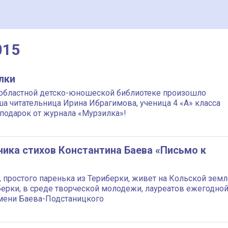
015
лки
областной детско-юношеской библиотеке произошло
а читательница Ирина Ибрагимова, ученица 4 «А» класса
 подарок от журнала «Мурзилка»!
ника стихов Константина Баева «Письмо к
 простого паренька из Териберки, живет на Кольской земл
берки, в среде творческой молодежи, лауреатов ежегодно
мени Баева-Подстаницкого