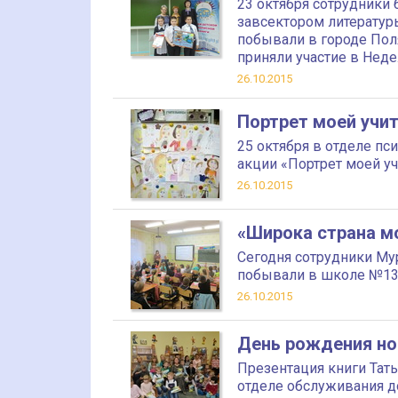
23 октября сотрудники
завсектором литератур
побывали в городе По
приняли участие в Нед
26.10.2015
Портрет моей учи
25 октября в отделе пс
акции «Портрет моей у
26.10.2015
«Широка страна м
Сегодня сотрудники Му
побывали в школе №13 
26.10.2015
День рождения но
Презентация книги Тат
отделе обслуживания д