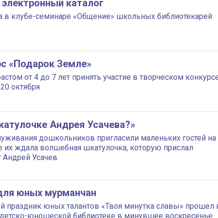
 электронный каталог
а в клубе-семинаре «Общение» школьных библиотекарей
рс «Подарок Земле»
стом от 4 до 7 лет принять участие в творческом конкурсе
 20 октября
шкатулочке Андрея Усачева?»
луживания дошкольников пригласили маленьких гостей на
е их ждала волшебная шкатулочка, которую прислал
т Андрей Усачев
для юных мурманчан
 праздник юных талантов «Твоя минутка славы» прошел 
 детско-юношеской библиотеке в минувшее воскресенье