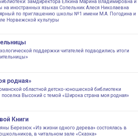
 библиотеки: замдиректора Елкина Марина Владимировна и
ы на иностранных языках Сопельник Алеся Николаевна
лярный по приглашению школы №1 имени М.А. Погодина и
еле Норвежской культуры
тельницы
ихологической поддержки читателей подводились итоги
чительницы»
оя родная»
рманской областной детско-юношеской библиотеки
поселка Высокий с темой «Широка страна моя родная»
вой Книги
ьяны Березюк «Из жизни одного дерева» состоялась в
ошкольников, в читальном зале «Сказка»