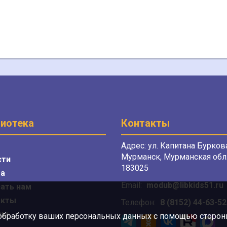
иотека
Контакты
Адрес: ул. Капитана Буркова
Мурманск, Мурманская обл.
сти
183025
а
Email:
modub@libkids51.ru
ать нам
акты
Телефон:
8 (8152) 44-63-52
сы
 обработку ваших персональных данных с помощью сторонни