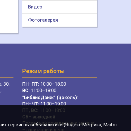
Видео
Фотогалерея
Режим работы
, 30,
ПН–ПТ:
10:00–18:00
,
ВС:
11:00–18:00
"БиблиоДвиж" (цоколь)
:
ПН–ЧТ
:
11:00–19:00
ПТ, ВС:
11:00–18:00
СБ– выходной
Последний понедельник месяца
х сервисов веб-аналитики (Яндекс.Метрика, Mail.ru,
– санитарный день