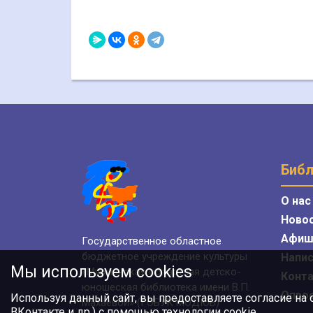
Библ
О нас
Ново
Афиш
Государственное областное
бюджетное учреждение культуры
Напис
Мы используем cookies
«Мурманская областная детско-
Конт
юношеская библиотека имени В.П.
Опро
Используя данный сайт, вы предоставляете согласие на
Махаевой» (ГОБУК МОДЮБ)
ВКонтакте и др.) с помощью технологии cookie.