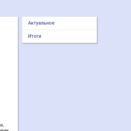
Актуальное
Итоги
ы,
вии.