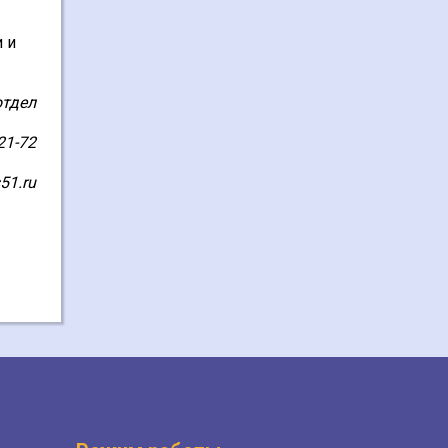
 и
отдел
21-72
51.ru