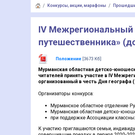
Конкурсы, акции, марафоны
Прошедш
IV Межрегиональный 
путешественника» (до
Положение
[3673 Кб]
Мурманская областная детско-юношеск
читателей принять участие в
IV
Межреги
организованный в честь Дня географа (1
Организаторы конкурса:
Мурманское областное отделение Ру
Мурманская областная детско-юноше
при поддержке Ассоциации классны
К участию приглашаются семьи, индивиду
совершившие поездку в период 2020-2022