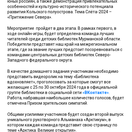
юных россиян, а также демонстрация привлекательных
особенностей и культурно-исторического потенциала
развития Кольского полуострова. Тема Слёта-2024 –
«Притяжение Севера».
Мероприятие
пройдет в два этапа. В рамках первого, в
ходе онлайн-игры, будет определена команда лучших
читателей среди детских библиотек Мурманской области.
Победители представят наш край на межрегиональном
этапе, где за звание лучших предстоит посоревноваться с
командами центральных детских библиотек Северо-
Западного федерального округа.
В качестве домашнего задания участникам необходимо
представить видеоролик на тему «Библиотека
вдохновляет», проголосовать за которые смогут все
желающие с 25 по 30 октября 2024 года в официальной
группе библиотеки в социальной сети
«ВКонтакте»
.
Работа, набравшая наибольшее количество голосов, будет
отмечена Призом зрительских симпатий.
Общими усилиями участников будет создан второй выпуск
уникального рукотворного Альманаха «Арктикум», в
котором каждая команда представит свою страницу по
теме «Арктика. Великие открытия».