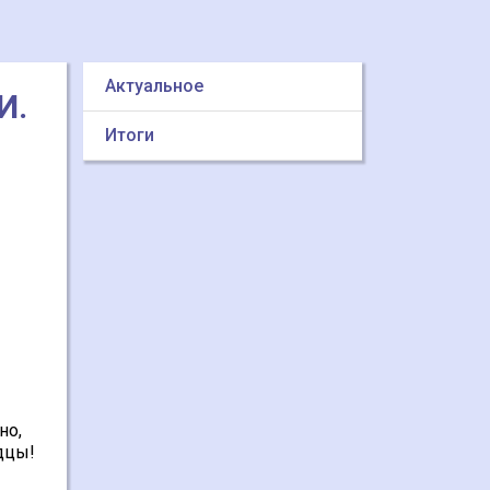
Актуальное
И.
Итоги
но,
дцы!