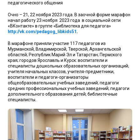
педагогического общения
Очно – 21, 22 ноября 2023 года. В заочной форме марафон
начал работу 23 ноября
2023 года
в социальной сети
«ВКонтакте» в группе «Библиотека для
педагога
»
http:
//
vk
.
com
/
pedagog
_
libkids
51
.
В марафоне приняли участие 117 педагогов из
Мурманской, Владимирской, Тверской, Архангельской
областей; Республик Марий Эл и Татарстан; Пермского
края; городов Ярославль и Курск: воспитатели и
специалисты дошкольных образовательных организаций;
учителя начальных классов, учителя-предметники,
воспитатели и педагоги-организаторы
общеобразовательных учебных заведений; педагоги
средних профессиональных учебных заведений; педагоги
дополнительного образования детей; библиотечные
специалисты.