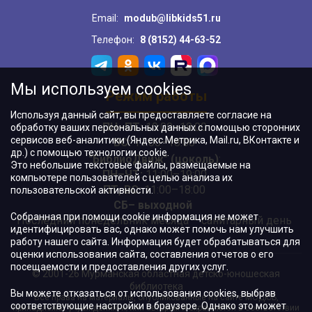
Email:
modub@libkids51.ru
Телефон:
8 (8152) 44-63-52
Мы используем cookies
Режим работы
Используя данный сайт, вы предоставляете согласие на
ПН–ПТ:
10:00–18:00
обработку ваших персональных данных с помощью сторонних
сервисов веб-аналитики (Яндекс.Метрика, Mail.ru, ВКонтакте и
ВС:
11:00–18:00
др.) с помощью технологии cookie.
"БиблиоДвиж" (цоколь)
:
Это небольшие текстовые файлы, размещаемые на
ПН–ЧТ
:
11:00–19:00
компьютере пользователей с целью анализа их
ПТ, ВС:
11:00–18:00
пользовательской активности.
СБ– выходной
Собранная при помощи cookie информация не может
Последний понедельник месяца – санитарный день
идентифицировать вас, однако может помочь нам улучшить
работу нашего сайта. Информация будет обрабатываться для
оценки использования сайта, составления отчетов о его
посещаемости и предоставления других услуг.
© 2001-26 Мурманская областная детско-юношеская
библиотека
Вы можете отказаться от использования cookies, выбрав
Все права на материалы, опубликованные на сайте МОДЮБ,
соответствующие настройки в браузере. Однако это может
принадлежат учреждению и/или авторам и охраняются в соответствии