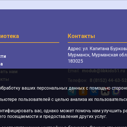
иотека
Контакты
Адрес: ул. Капитана Буркова
Мурманск, Мурманская обл.
сти
183025
а
Email:
modub@libkids51.ru
ать нам
акты
Телефон:
8 (8152) 44-63-52
сы
 обработку ваших персональных данных с помощью сторонни
ютере пользователей с целью анализа их пользовательск
нтифицировать вас, однако может помочь нам улучшить ра
 его посещаемости и предоставления других услуг.