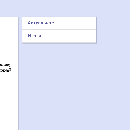
Актуальное
Итоги
огии,
торий