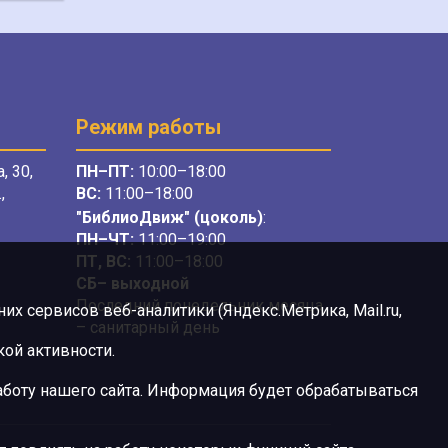
Режим работы
, 30,
ПН–ПТ:
10:00–18:00
,
ВС:
11:00–18:00
"БиблиоДвиж" (цоколь)
:
ПН–ЧТ
:
11:00–19:00
ПТ, ВС:
11:00–18:00
СБ– выходной
Последний понедельник месяца
х сервисов веб-аналитики (Яндекс.Метрика, Mail.ru,
– санитарный день
ой активности.
боту нашего сайта. Информация будет обрабатываться