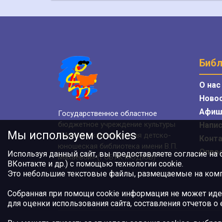
Библ
О нас
Ново
Афиш
Государственное областное
бюджетное учреждение культуры
Напис
Мы используем cookies
«Мурманская областная детско-
Конт
юношеская библиотека имени В.П.
Опро
Используя данный сайт, вы предоставляете согласие на
Махаевой» (ГОБУК МОДЮБ)
ВКонтакте и др.) с помощью технологии cookie.
Это небольшие текстовые файлы, размещаемые на компь
Собранная при помощи cookie информация не может иде
для оценки использования сайта, составления отчетов о