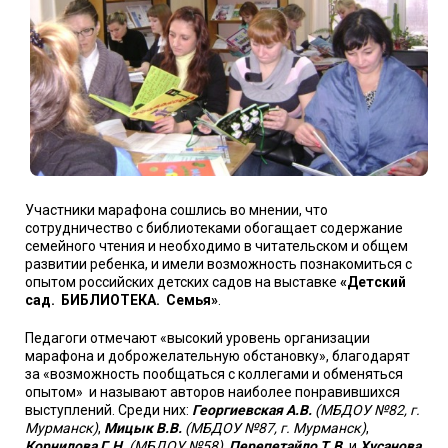
Участники марафона сошлись во мнении, что
сотрудничество с библиотеками обогащает содержание
семейного чтения и необходимо в читательском и общем
развитии ребенка, и имели возможность познакомиться с
опытом российских детских садов на выставке
«Детский
сад. БИБЛИОТЕКА. Семья»
.
Педагоги отмечают «высокий уровень организации
марафона и доброжелательную обстановку», благодарят
за «возможность пообщаться с коллегами и обменяться
опытом» и называют авторов наиболее понравившихся
выступлений. Среди них:
Георгиевская А.В.
(МБДОУ №82, г.
Мурманск)
,
Мицык В.В.
(МБДОУ №87, г. Мурманск)
,
Корнилова Г.Н.
(МБДОУ №58)
,
Перепетайло Т.В.
и
Хусанова