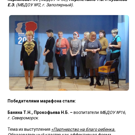
Е.Э.
(МБДОУ №2, г. Заполярный).
Победителями марафона стали:
Банина Т.Н., Прокофьева Н.Б. –
воспитатели
МБДОУ №16,
г. Североморск
.
Тема их выступления
«Партнерство на благо ребенка.
Образовательный кластер как эффективная форма