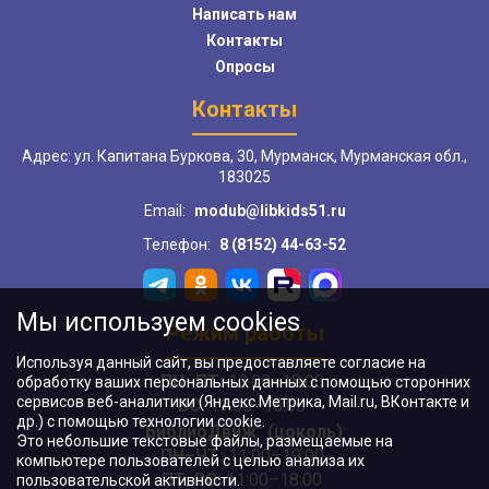
Написать нам
Контакты
Опросы
Контакты
Адрес: ул. Капитана Буркова, 30, Мурманск, Мурманская обл.,
183025
Email:
modub@libkids51.ru
Телефон:
8 (8152) 44-63-52
Мы используем cookies
Режим работы
Используя данный сайт, вы предоставляете согласие на
ПН–ПТ:
10:00–18:00
обработку ваших персональных данных с помощью сторонних
сервисов веб-аналитики (Яндекс.Метрика, Mail.ru, ВКонтакте и
ВС:
11:00–18:00
др.) с помощью технологии cookie.
"БиблиоДвиж" (цоколь)
:
Это небольшие текстовые файлы, размещаемые на
ПН–ЧТ
:
11:00–19:00
компьютере пользователей с целью анализа их
ПТ, ВС:
11:00–18:00
пользовательской активности.