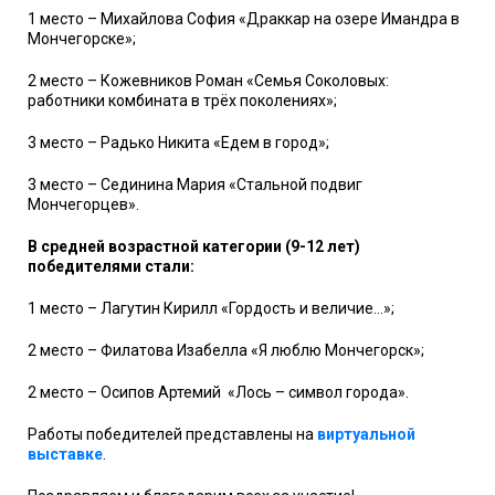
1 место – Михайлова София «Драккар на озере Имандра в
Мончегорске»;
2 место – Кожевников Роман «Семья Соколовых:
работники комбината в трёх поколениях»;
3 место – Радько Никита «Едем в город»;
3 место – Сединина Мария «Стальной подвиг
Мончегорцев».
В средней возрастной категории (9-12 лет)
победителями стали:
1 место – Лагутин Кирилл «Гордость и величие…»;
2 место – Филатова Изабелла «Я люблю Мончегорск»;
2 место – Осипов Артемий
«Лось – символ города».
Работы победителей представлены на
виртуальной
выставке
.