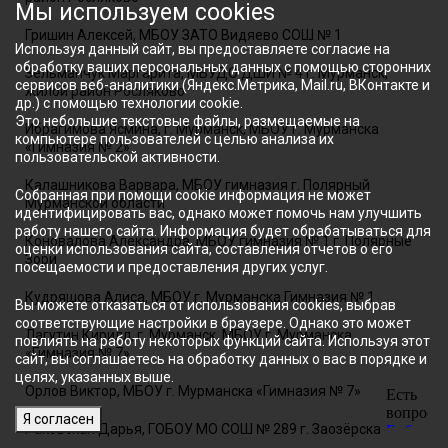
Мы используем cookies
Гришин Алексей, МБОУ ЗАТО Видяево СОШ № 1
Используя данный сайт, вы предоставляете согласие на
обработку ваших персональных данных с помощью сторонних
Зельманчук Маргарита, МБУДО ДШИ № 4 г. Мурманск,
сервисов веб-аналитики (Яндекс.Метрика, Mail.ru, ВКонтакте и
жилой район Росляково
др.) с помощью технологии cookie.
Это небольшие текстовые файлы, размещаемые на
Ибрагимова Ясмина, г. Мурманск, МБОУ г. Мурманска
компьютере пользователей с целью анализа их
«Гимназия № 2»
пользовательской активности.
Калашникова Варвара, МБОУ гимназия г. Полярный
Собранная при помощи cookie информация не может
Мурманской области
идентифицировать вас, однако может помочь нам улучшить
работу нашего сайта. Информация будет обрабатываться для
Коновалова Александра, МБОУ гимназия № 1 г. Полярные
оценки использования сайта, составления отчетов о его
Зори
посещаемости и предоставления других услуг.
Кудряшова Алиса, МБОУ г. Мурманска Гимназия № 1
Вы можете отказаться от использования cookies, выбрав
соответствующие настройки в браузере. Однако это может
Лагутин Кирилл, г. Мурманск, МБОУ г. Мурманска
повлиять на работу некоторых функций сайта. Используя этот
«Гимназия № 7»
сайт, вы соглашаетесь на обработку данных о вас в порядке и
целях, указанных выше.
Орлов Виктор, МБОУ г. Мурманска «Гимназия № 7»
Я согласен
Раковская Дарья, ГОБОУ МО СОШ № 289 г. Заозёрска