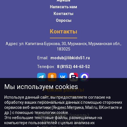
Афиша
Написать нам
Контакты
Опросы
Контакты
Адрес: ул. Капитана Буркова, 30, Мурманск, Мурманская обл.,
183025
Email:
modub@libkids51.ru
Телефон:
8 (8152) 44-63-52
Мы используем cookies
Режим работы
Используя данный сайт, вы предоставляете согласие на
ПН–ПТ:
10:00–18:00
обработку ваших персональных данных с помощью сторонних
сервисов веб-аналитики (Яндекс.Метрика, Mail.ru, ВКонтакте и
ВС:
11:00–18:00
др.) с помощью технологии cookie.
"БиблиоДвиж" (цоколь)
:
Это небольшие текстовые файлы, размещаемые на
ПН–ЧТ
:
11:00–19:00
компьютере пользователей с целью анализа их