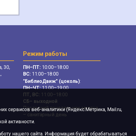
Режим работы
, 30,
ПН–ПТ:
10:00–18:00
,
ВС:
11:00–18:00
"БиблиоДвиж" (цоколь)
:
ПН–ЧТ
:
11:00–19:00
ПТ, ВС:
11:00–18:00
СБ– выходной
Последний понедельник месяца
х сервисов веб-аналитики (Яндекс.Метрика, Mail.ru,
– санитарный день
ой активности.
боту нашего сайта. Информация будет обрабатываться