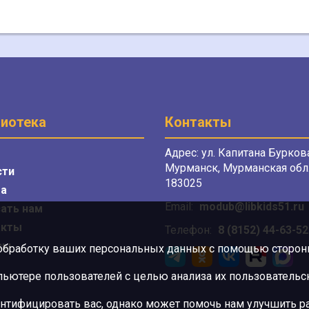
иотека
Контакты
Адрес: ул. Капитана Буркова
Мурманск, Мурманская обл.
сти
183025
а
Email:
modub@libkids51.ru
ать нам
акты
Телефон:
8 (8152) 44-63-52
сы
 обработку ваших персональных данных с помощью сторонни
ютере пользователей с целью анализа их пользовательск
нтифицировать вас, однако может помочь нам улучшить ра