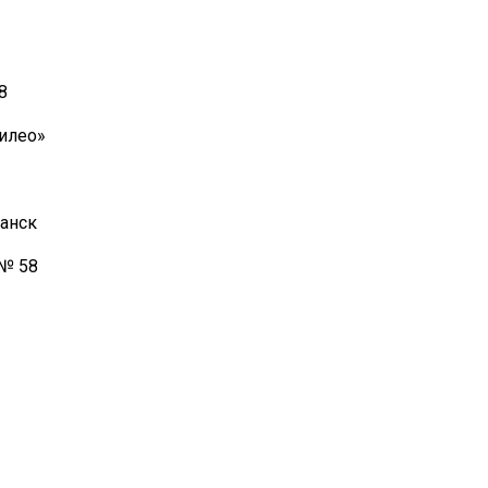
8
илео»
манск
 № 58