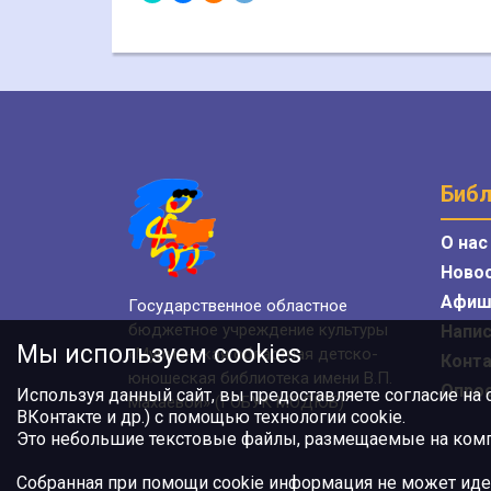
Библ
О нас
Ново
Афиш
Государственное областное
бюджетное учреждение культуры
Напис
Мы используем cookies
«Мурманская областная детско-
Конт
юношеская библиотека имени В.П.
Опро
Используя данный сайт, вы предоставляете согласие на
Махаевой» (ГОБУК МОДЮБ)
ВКонтакте и др.) с помощью технологии cookie.
Это небольшие текстовые файлы, размещаемые на компь
Собранная при помощи cookie информация не может иде