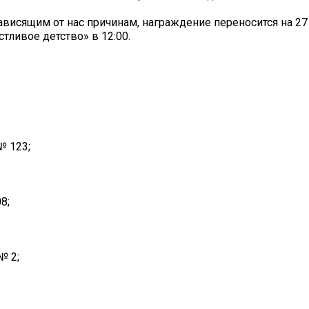
ависящим от нас причинам, награждение переносится на 27
стливое детство» в 12:00.
№ 123;
8;
№ 2;