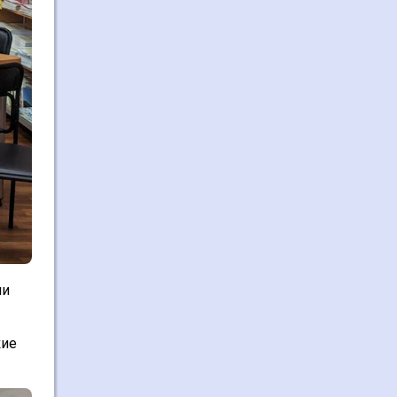
ми
кие