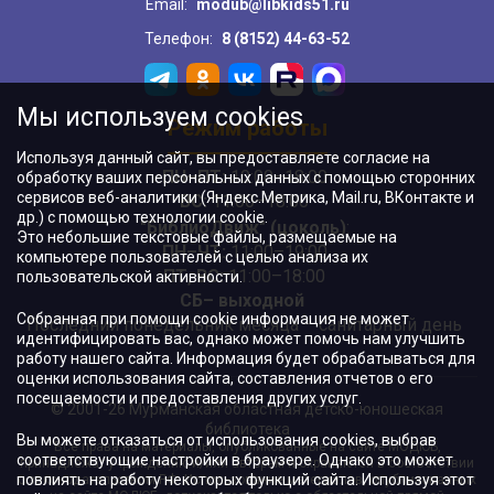
Email:
modub@libkids51.ru
Телефон:
8 (8152) 44-63-52
Мы используем cookies
Режим работы
Используя данный сайт, вы предоставляете согласие на
ПН–ПТ:
10:00–18:00
обработку ваших персональных данных с помощью сторонних
сервисов веб-аналитики (Яндекс.Метрика, Mail.ru, ВКонтакте и
ВС:
11:00–18:00
др.) с помощью технологии cookie.
"БиблиоДвиж" (цоколь)
:
Это небольшие текстовые файлы, размещаемые на
ПН–ЧТ
:
11:00–19:00
компьютере пользователей с целью анализа их
ПТ, ВС:
11:00–18:00
пользовательской активности.
СБ– выходной
Собранная при помощи cookie информация не может
Последний понедельник месяца – санитарный день
идентифицировать вас, однако может помочь нам улучшить
работу нашего сайта. Информация будет обрабатываться для
оценки использования сайта, составления отчетов о его
посещаемости и предоставления других услуг.
© 2001-26 Мурманская областная детско-юношеская
библиотека
Вы можете отказаться от использования cookies, выбрав
Все права на материалы, опубликованные на сайте МОДЮБ,
соответствующие настройки в браузере. Однако это может
принадлежат учреждению и/или авторам и охраняются в соответствии
повлиять на работу некоторых функций сайта. Используя этот
с законодательством РФ. Использование материалов, опубликованных