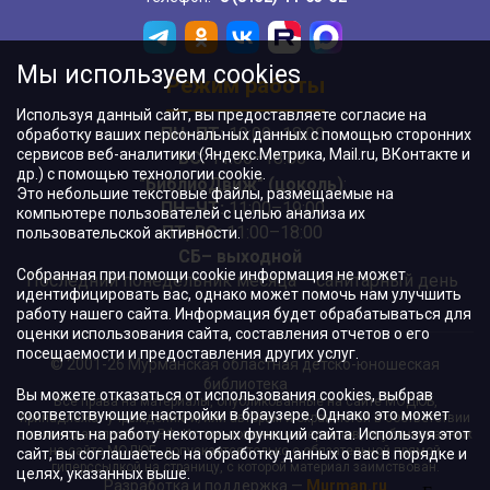
Мы используем cookies
Режим работы
Используя данный сайт, вы предоставляете согласие на
ПН–ПТ:
10:00–18:00
обработку ваших персональных данных с помощью сторонних
сервисов веб-аналитики (Яндекс.Метрика, Mail.ru, ВКонтакте и
ВС:
11:00–18:00
др.) с помощью технологии cookie.
"БиблиоДвиж" (цоколь)
:
Это небольшие текстовые файлы, размещаемые на
ПН–ЧТ
:
11:00–19:00
компьютере пользователей с целью анализа их
ПТ, ВС:
11:00–18:00
пользовательской активности.
СБ– выходной
Собранная при помощи cookie информация не может
Последний понедельник месяца – санитарный день
идентифицировать вас, однако может помочь нам улучшить
работу нашего сайта. Информация будет обрабатываться для
оценки использования сайта, составления отчетов о его
посещаемости и предоставления других услуг.
© 2001-26 Мурманская областная детско-юношеская
библиотека
Вы можете отказаться от использования cookies, выбрав
Все права на материалы, опубликованные на сайте МОДЮБ,
соответствующие настройки в браузере. Однако это может
принадлежат учреждению и/или авторам и охраняются в соответствии
повлиять на работу некоторых функций сайта. Используя этот
с законодательством РФ. Использование материалов, опубликованных
на сайте МОДЮБ, допускается только с обязательной прямой
сайт, вы соглашаетесь на обработку данных о вас в порядке и
гиперссылкой на страницу, с которой материал заимствован.
целях, указанных выше.
Разработка и поддержка —
Murman.ru