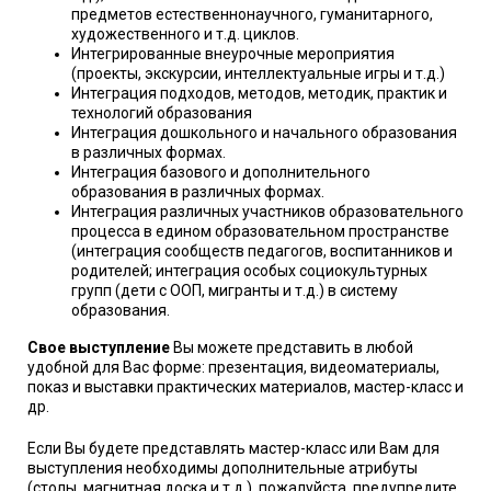
предметов естественнонаучного, гуманитарного,
художественного и т.д. циклов.
Интегрированные внеурочные мероприятия
(проекты, экскурсии, интеллектуальные игры и т.д.)
Интеграция подходов, методов, методик, практик и
технологий образования
Интеграция дошкольного и начального образования
в различных формах.
Интеграция базового и дополнительного
образования в различных формах.
Интеграция различных участников образовательного
процесса в едином образовательном пространстве
(интеграция сообществ педагогов, воспитанников и
родителей; интеграция особых социокультурных
групп (дети с ООП, мигранты и т.д.) в систему
образования.
Свое выступление
Вы можете представить в любой
удобной для Вас форме: презентация, видеоматериалы,
показ и выставки практических материалов, мастер-класс и
др.
Если Вы будете представлять мастер-класс или Вам для
выступления необходимы дополнительные атрибуты
(столы, магнитная доска и т.д.), пожалуйста, предупредите