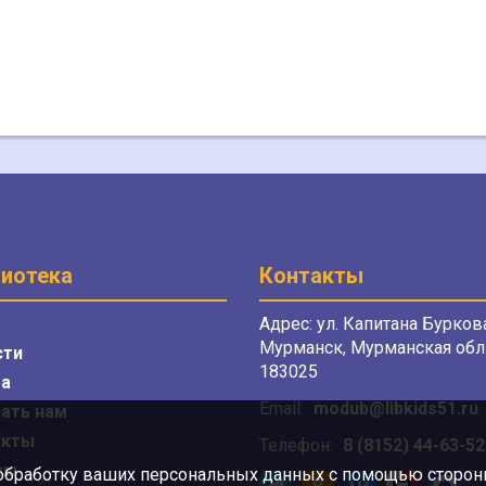
иотека
Контакты
Адрес: ул. Капитана Буркова
Мурманск, Мурманская обл.
сти
183025
а
Email:
modub@libkids51.ru
ать нам
акты
Телефон:
8 (8152) 44-63-52
сы
 обработку ваших персональных данных с помощью сторонни