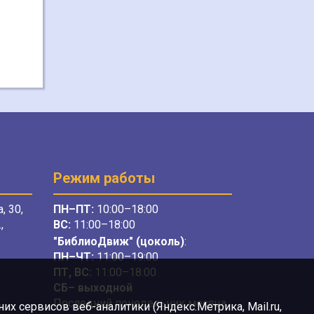
Режим работы
, 30,
ПН–ПТ:
10:00–18:00
,
ВС:
11:00–18:00
"БиблиоДвиж" (цоколь)
:
ПН–ЧТ
:
11:00–19:00
ПТ, ВС:
11:00–18:00
СБ– выходной
Последний понедельник месяца
х сервисов веб-аналитики (Яндекс.Метрика, Mail.ru,