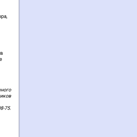
ора,
ов
е
чного
иков
08-75.