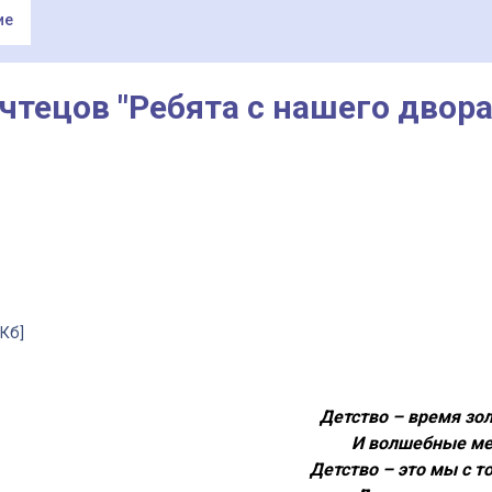
ие
чтецов "Ребята с нашего двора
 Кб]
Детство – время зо
И волшебные ме
Детство – это мы с т