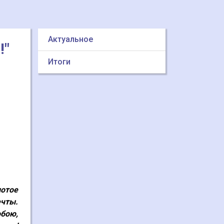
Актуальное
!"
Итоги
лотое
чты.
обою,