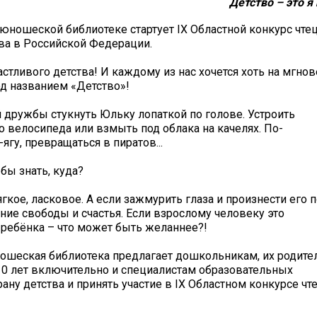
Детство – это я 
-юношеской библиотеке стартует
IX
Областной конкурс чтец
ва в Российской Федерации.
частливого детства! И каждому из нас хочется хоть на мгно
од названием «Детство»!
й дружбы стукнуть Юльку лопаткой по голове.
Устроить
о велосипеда или взмыть под облака на качелях. По-
гу, превращаться в пиратов...
 бы знать, куда?
гкое, ласковое. А если зажмурить глаза и произнести его 
ение свободы и счастья. Если взрослому человеку это
я ребёнка – что может быть желаннее?!
ошеская библиотека предлагает дошкольникам, их родите
10 лет включительно и специалистам образовательных
ану детства и принять участие в
IX
Областном конкурсе чт