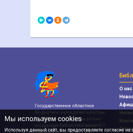
Библ
О нас
Ново
Афиш
Государственное областное
бюджетное учреждение культуры
Напис
Мы используем cookies
«Мурманская областная детско-
Конт
юношеская библиотека имени В.П.
Опро
Используя данный сайт, вы предоставляете согласие на
Махаевой» (ГОБУК МОДЮБ)