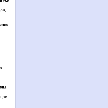
и ты!
ов,
вение
по
лям,
ецов