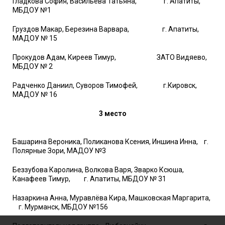
Гладкова София, Васильева Татьяна, г. Апатиты,
МБДОУ №1
Груздов Макар, Березина Варвара, г. Апатиты,
МАДОУ № 15
Прокудов Адам, Киреев Тимур, ЗАТО Видяево,
МБДОУ № 2
Радченко Даниил, Суворов Тимофей, г.Кировск,
МАДОУ № 16
3 место
Башарина Вероника, Поликанова Ксения, Иншина Инна, г.
Полярные Зори, МАДОУ №3
Беззубова Каролина, Волкова Варя, Зварко Ксюша,
Канафеев Тимур, г. Апатиты, МБДОУ № 31
Назаркина Анна, Муравлёва Кира, Машковская Маргарита,
г. Мурманск, МБДОУ №156