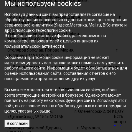
Подготовительная группа «Любознайки», г.
Мы используем cookies
Кировск, МБДОУ № 5
Используя данный сайт, вы предоставляете согласие на
Романов Максим, Наталичева Дарья, г.
обработку ваших персональных данных с помощью сторонних
Мурманск МБДОУ №130
сервисов веб-аналитики (Яндекс.Метрика, Mail.ru, ВКонтакте и
др.) с помощью технологии cookie.
Рыбакова Полина, Пидстрела София, г.
Это небольшие текстовые файлы, размещаемые на
Мурманск, МБОУ СОШ № 49
компьютере пользователей с целью анализа их
пользовательской активности.
Столяров Ярослав, Попова Мария, г.
Полярный, МАДОУ № 4
Собранная при помощи cookie информация не может
идентифицировать вас, однако может помочь нам улучшить
Дипломанты в категории «Семейное выступление»:
работу нашего сайта. Информация будет обрабатываться для
оценки использования сайта, составления отчетов о его
посещаемости и предоставления других услуг.
1 место
Вы можете отказаться от использования cookies, выбрав
соответствующие настройки в браузере. Однако это может
повлиять на работу некоторых функций сайта. Используя этот
сайт, вы соглашаетесь на обработку данных о вас в порядке и
целях, указанных выше.
Семья Зайцевой Анны, г. Оленегорск-2, ФГКДОУ
«Детский сад № 154» МО РФ
Я согласен
Семья Деркунской Дарины, г. Мурманск,