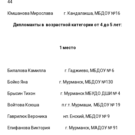
44
Юмшанова Мирослава г. Кандалакша, МБДОУ №16
Дипломанты в возрастной категории от 4 до 5 лет:
1 место
Билалова Камилла г. Гаджиево, МБДОУ № 6
Бойко Яна г. Мурманск, МБДОУ №130
Брысин Тихон г. Мурманск МБУДО ДШИ № 4
Войтова Ксюша п.г.т. Мурмаши, МБДОУ № 19
Гаврилюк Вероника нп. Енский, МБДОУ № 9
Епифанова Виктория г. Мурманск, МАДОУ № 91