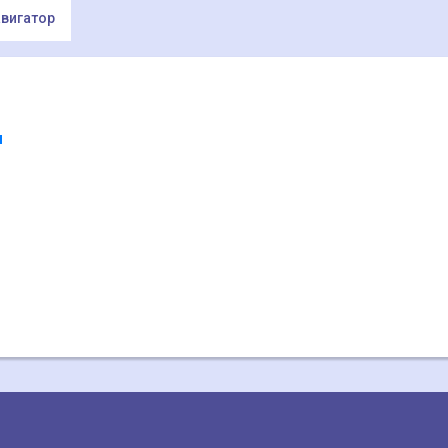
вигатор
ы