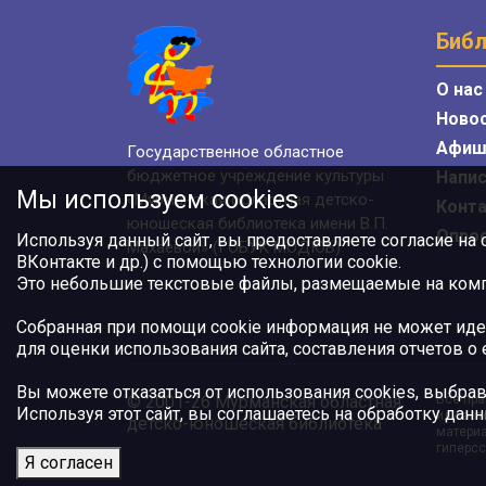
Библ
О нас
Ново
Афиш
Государственное областное
бюджетное учреждение культуры
Напис
Мы используем cookies
«Мурманская областная детско-
Конт
юношеская библиотека имени В.П.
Опро
Используя данный сайт, вы предоставляете согласие на
Махаевой» (ГОБУК МОДЮБ)
ВКонтакте и др.) с помощью технологии cookie.
Это небольшие текстовые файлы, размещаемые на компь
Собранная при помощи cookie информация не может иде
для оценки использования сайта, составления отчетов о
Вы можете отказаться от использования cookies, выбрав
© 2001-26 Мурманская областная
Все пра
Используя этот сайт, вы соглашаетесь на обработку данн
или авт
детско-юношеская библиотека
материа
гиперсс
Я согласен