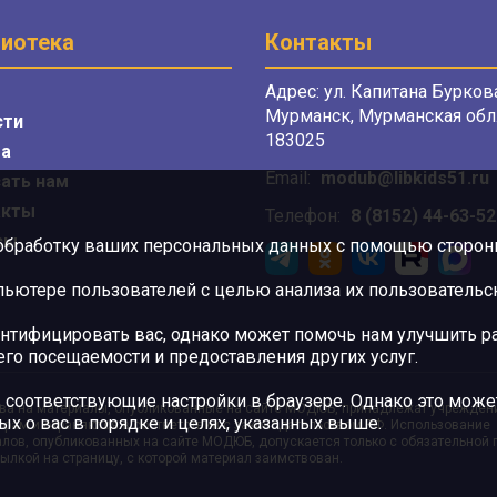
иотека
Контакты
Адрес: ул. Капитана Буркова
Мурманск, Мурманская обл.
сти
183025
а
Email:
modub@libkids51.ru
ать нам
акты
Телефон:
8 (8152) 44-63-52
сы
 обработку ваших персональных данных с помощью сторонни
ютере пользователей с целью анализа их пользовательск
нтифицировать вас, однако может помочь нам улучшить ра
 его посещаемости и предоставления других услуг.
 соответствующие настройки в браузере. Однако это может
ва на материалы, опубликованные на сайте МОДЮБ, принадлежат учрежден
ых о вас в порядке и целях, указанных выше.
орам и охраняются в соответствии с законодательством РФ. Использование
лов, опубликованных на сайте МОДЮБ, допускается только с обязательной
ылкой на страницу, с которой материал заимствован.