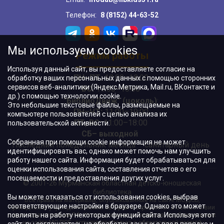
Телефон:
8 (8152) 44-63-52
Мы используем cookies
Режим работы
Используя данный сайт, вы предоставляете согласие на
ПН–ПТ:
10:00–18:00
обработку ваших персональных данных с помощью сторонних
сервисов веб-аналитики (Яндекс.Метрика, Mail.ru, ВКонтакте и
ВС:
11:00–18:00
др.) с помощью технологии cookie.
"БиблиоДвиж" (цоколь)
:
Это небольшие текстовые файлы, размещаемые на
ПН–ЧТ
:
11:00–19:00
компьютере пользователей с целью анализа их
ПТ, ВС:
11:00–18:00
пользовательской активности.
СБ– выходной
Собранная при помощи cookie информация не может
Последний понедельник месяца – санитарный день
идентифицировать вас, однако может помочь нам улучшить
работу нашего сайта. Информация будет обрабатываться для
оценки использования сайта, составления отчетов о его
посещаемости и предоставления других услуг.
© 2001-26 Мурманская областная детско-юношеская
библиотека
Вы можете отказаться от использования cookies, выбрав
Все права на материалы, опубликованные на сайте МОДЮБ,
соответствующие настройки в браузере. Однако это может
принадлежат учреждению и/или авторам и охраняются в соответствии
повлиять на работу некоторых функций сайта. Используя этот
с законодательством РФ. Использование материалов, опубликованных
на сайте МОДЮБ, допускается только с обязательной прямой