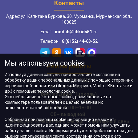
Контакты
Адрес: ул. Капитана Буркова, 30, Мурманск, Мурманская обл.,
183025
Email:
modub@libkids51.ru
Телефон:
8 (8152) 44-63-52
Мы используем cookies
Режим работы
Используя данный сайт, вы предоставляете согласие на
ПН–ПТ:
10:00–18:00
обработку ваших персональных данных с помощью сторонних
сервисов веб-аналитики (Яндекс.Метрика, Mail.ru, ВКонтакте и
ВС:
11:00–18:00
др.) с помощью технологии cookie.
"БиблиоДвиж" (цоколь)
:
Это небольшие текстовые файлы, размещаемые на
ПН–ЧТ
:
11:00–19:00
компьютере пользователей с целью анализа их
ПТ, ВС:
11:00–18:00
пользовательской активности.
СБ– выходной
Собранная при помощи cookie информация не может
Последний понедельник месяца – санитарный день
идентифицировать вас, однако может помочь нам улучшить
работу нашего сайта. Информация будет обрабатываться для
оценки использования сайта, составления отчетов о его