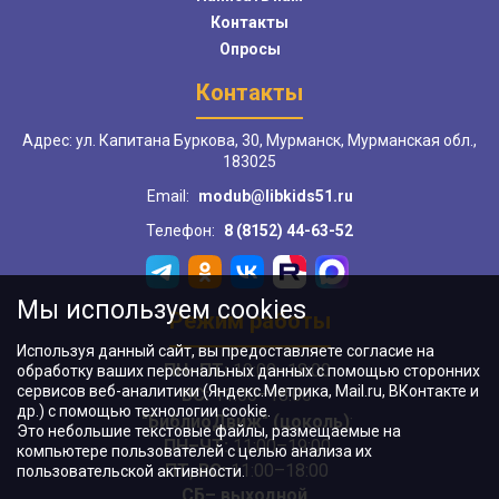
Контакты
Опросы
Контакты
Адрес: ул. Капитана Буркова, 30, Мурманск, Мурманская обл.,
183025
Email:
modub@libkids51.ru
Телефон:
8 (8152) 44-63-52
Мы используем cookies
Режим работы
Используя данный сайт, вы предоставляете согласие на
ПН–ПТ:
10:00–18:00
обработку ваших персональных данных с помощью сторонних
сервисов веб-аналитики (Яндекс.Метрика, Mail.ru, ВКонтакте и
ВС:
11:00–18:00
др.) с помощью технологии cookie.
"БиблиоДвиж" (цоколь)
:
Это небольшие текстовые файлы, размещаемые на
ПН–ЧТ
:
11:00–19:00
компьютере пользователей с целью анализа их
ПТ, ВС:
11:00–18:00
пользовательской активности.
СБ– выходной