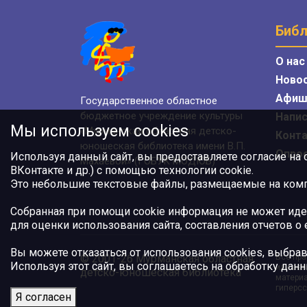
Библ
О нас
Ново
Афиш
Государственное областное
бюджетное учреждение культуры
Напис
Мы используем cookies
«Мурманская областная детско-
Конт
юношеская библиотека имени В.П.
Опро
Используя данный сайт, вы предоставляете согласие на
Махаевой» (ГОБУК МОДЮБ)
ВКонтакте и др.) с помощью технологии cookie.
Это небольшие текстовые файлы, размещаемые на компь
Собранная при помощи cookie информация не может иде
для оценки использования сайта, составления отчетов о
Вы можете отказаться от использования cookies, выбрав
© 2001-26 Мурманская областная
Все пра
Используя этот сайт, вы соглашаетесь на обработку данн
или авт
детско-юношеская библиотека
материа
гиперсс
Я согласен