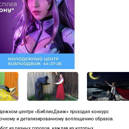
олодежном центре «БиблиоДвиж» проходил конкурс
точному и детализированному воплощению образов.
бот из разных городов, каждая из которых