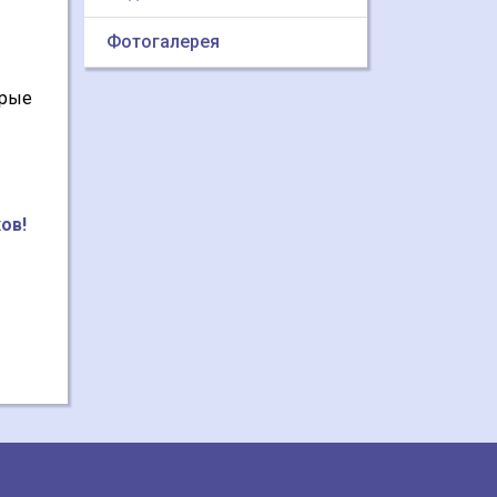
Фотогалерея
орые
ов!