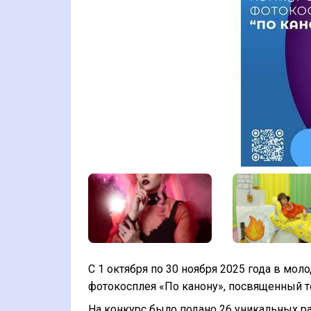
С 1 октября по 30 ноября 2025 года в м
фотокосплея «По канону», посвященный 
На конкурс было подано 26 уникальных ра