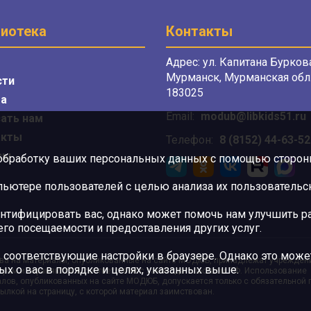
иотека
Контакты
Адрес: ул. Капитана Буркова
Мурманск, Мурманская обл.
сти
183025
а
Email:
modub@libkids51.ru
ать нам
акты
Телефон:
8 (8152) 44-63-52
сы
 обработку ваших персональных данных с помощью сторонни
ютере пользователей с целью анализа их пользовательск
нтифицировать вас, однако может помочь нам улучшить ра
 его посещаемости и предоставления других услуг.
 соответствующие настройки в браузере. Однако это может
ва на материалы, опубликованные на сайте МОДЮБ, принадлежат учрежден
ых о вас в порядке и целях, указанных выше.
орам и охраняются в соответствии с законодательством РФ. Использование
лов, опубликованных на сайте МОДЮБ, допускается только с обязательной
ылкой на страницу, с которой материал заимствован.