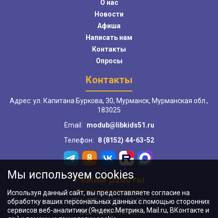
О нас
Новости
Афиша
Написать нам
Контакты
Опросы
Контакты
Адрес: ул. Капитана Буркова, 30, Мурманск, Мурманская обл.,
183025
Email:
modub@libkids51.ru
Телефон:
8 (8152) 44-63-52
Мы используем cookies
Режим работы
Используя данный сайт, вы предоставляете согласие на
ПН–ПТ:
10:00–18:00
обработку ваших персональных данных с помощью сторонних
сервисов веб-аналитики (Яндекс.Метрика, Mail.ru, ВКонтакте и
ВС:
11:00–18:00