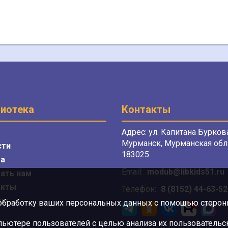
иотека
Контакты
Адрес: ул. Капитана Буркова
Мурманск, Мурманская обл.
сти
183025
а
Email:
modub@libkids51.ru
ать нам
акты
Телефон:
8 (8152) 44-63-52
сы
 обработку ваших персональных данных с помощью сторонни
ютере пользователей с целью анализа их пользовательск