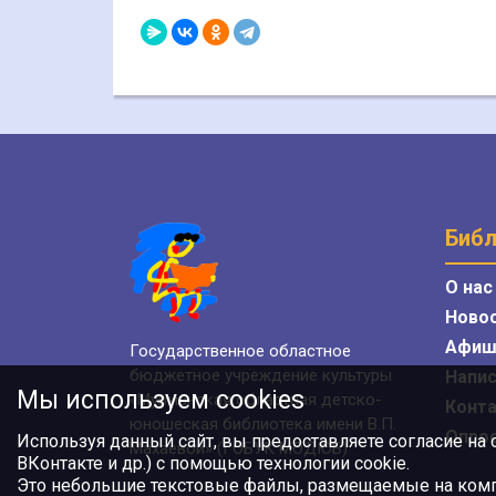
Библ
О нас
Ново
Афиш
Государственное областное
бюджетное учреждение культуры
Напис
Мы используем cookies
«Мурманская областная детско-
Конт
юношеская библиотека имени В.П.
Опро
Используя данный сайт, вы предоставляете согласие на
Махаевой» (ГОБУК МОДЮБ)
ВКонтакте и др.) с помощью технологии cookie.
Это небольшие текстовые файлы, размещаемые на компь