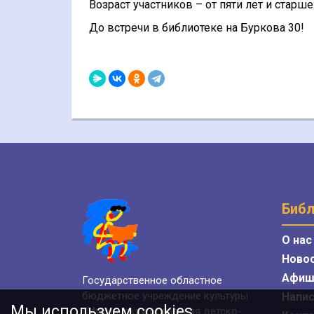
Возраст участников – от пяти лет и старше
До встречи в библиотеке на Буркова 30!
Библ
О нас
Ново
Афиш
Государственное областное
бюджетное учреждение культуры
Напис
Мы используем cookies
«Мурманская областная детско-