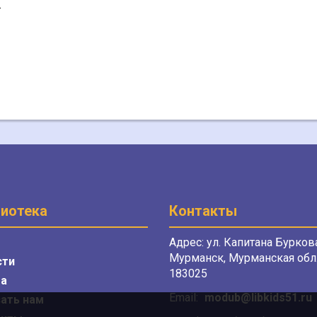
.
иотека
Контакты
Адрес: ул. Капитана Буркова
Мурманск, Мурманская обл.
сти
183025
а
Email:
modub@libkids51.ru
ать нам