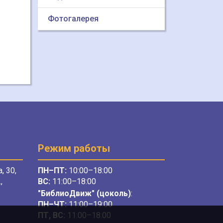
Фотогалерея
Режим работы
, 30,
ПН–ПТ:
10:00–18:00
,
ВС:
11:00–18:00
"БиблиоДвиж" (цоколь)
:
ПН–ЧТ
:
11:00–19:00
ПТ, ВС:
11:00–18:00