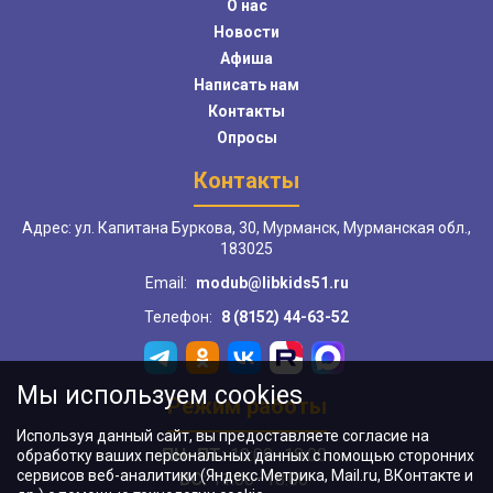
О нас
Новости
Афиша
Написать нам
Контакты
Опросы
Контакты
Адрес: ул. Капитана Буркова, 30, Мурманск, Мурманская обл.,
183025
Email:
modub@libkids51.ru
Телефон:
8 (8152) 44-63-52
Мы используем cookies
Режим работы
Используя данный сайт, вы предоставляете согласие на
ПН–ПТ:
10:00–18:00
обработку ваших персональных данных с помощью сторонних
сервисов веб-аналитики (Яндекс.Метрика, Mail.ru, ВКонтакте и
ВС:
11:00–18:00