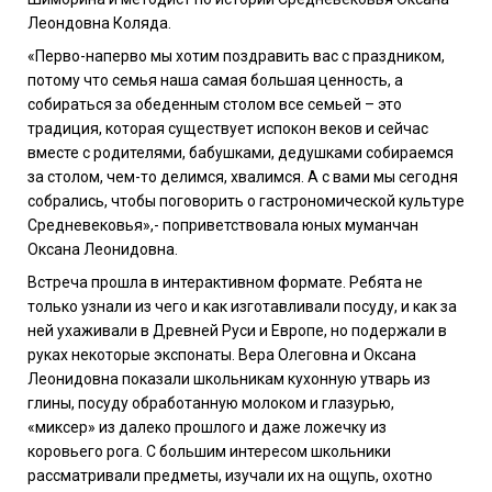
Леондовна Коляда.
«Перво-наперво мы хотим поздравить вас с праздником,
потому что семья наша самая большая ценность, а
собираться за обеденным столом все семьей – это
традиция, которая существует испокон веков и сейчас
вместе с родителями, бабушками, дедушками собираемся
за столом, чем-то делимся, хвалимся. А с вами мы сегодня
собрались, чтобы поговорить о гастрономической культуре
Средневековья»,- поприветствовала юных муманчан
Оксана Леонидовна.
Встреча прошла в интерактивном формате. Ребята не
только узнали из чего и как изготавливали посуду, и как за
ней ухаживали в Древней Руси и Европе, но подержали в
руках некоторые экспонаты. Вера Олеговна и Оксана
Леонидовна показали школьникам кухонную утварь из
глины, посуду обработанную молоком и глазурью,
«миксер» из далеко прошлого и даже ложечку из
коровьего рога. С большим интересом школьники
рассматривали предметы, изучали их на ощупь, охотно