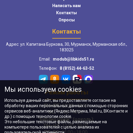
Написать нам
Контакты
Опросы
Контакты
Адрес: ул. Капитана Буркова, 30, Мурманск, Мурманская обл.,
183025
Email:
modub@libkids51.ru
Телефон:
8 (8152) 44-63-52
Мы используем cookies
Режим работы
Используя данный сайт, вы предоставляете согласие на
ПН–ПТ:
10:00–18:00
обработку ваших персональных данных с помощью сторонних
сервисов веб-аналитики (Яндекс.Метрика, Mail.ru, ВКонтакте и
ВС:
11:00–18:00
др.) с помощью технологии cookie.
"БиблиоДвиж" (цоколь)
:
Это небольшие текстовые файлы, размещаемые на
ПН–ЧТ
:
11:00–19:00
компьютере пользователей с целью анализа их
ПТ, ВС:
11:00–18:00
пользовательской активности.