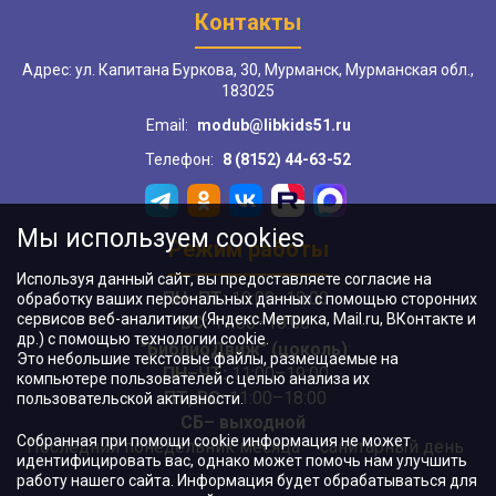
Контакты
Адрес: ул. Капитана Буркова, 30, Мурманск, Мурманская обл.,
183025
Email:
modub@libkids51.ru
Телефон:
8 (8152) 44-63-52
Мы используем cookies
Режим работы
Используя данный сайт, вы предоставляете согласие на
ПН–ПТ:
10:00–18:00
обработку ваших персональных данных с помощью сторонних
сервисов веб-аналитики (Яндекс.Метрика, Mail.ru, ВКонтакте и
ВС:
11:00–18:00
др.) с помощью технологии cookie.
"БиблиоДвиж" (цоколь)
:
Это небольшие текстовые файлы, размещаемые на
ПН–ЧТ
:
11:00–19:00
компьютере пользователей с целью анализа их
ПТ, ВС:
11:00–18:00
пользовательской активности.
СБ– выходной
Собранная при помощи cookie информация не может
Последний понедельник месяца – санитарный день
идентифицировать вас, однако может помочь нам улучшить
работу нашего сайта. Информация будет обрабатываться для