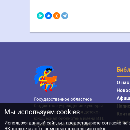
Библ
О нас
Ново
Афиш
Государственное областное
бюджетное учреждение культуры
Напис
Мы используем cookies
«Мурманская областная детско-
Конт
юношеская библиотека имени В.П.
Опро
Используя данный сайт, вы предоставляете согласие на
Махаевой» (ГОБУК МОДЮБ)
ВКонтакте и др.) с помощью технологии cookie.