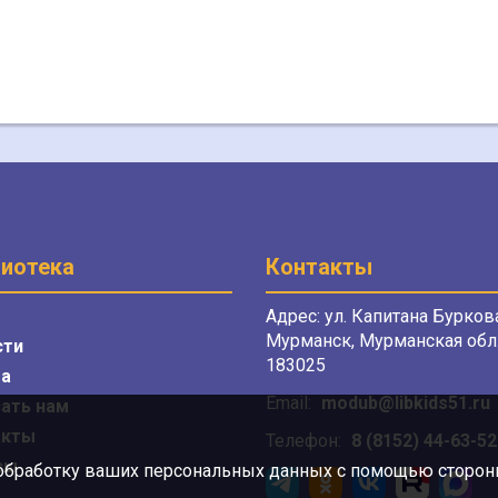
иотека
Контакты
Адрес: ул. Капитана Буркова
Мурманск, Мурманская обл.
сти
183025
а
Email:
modub@libkids51.ru
ать нам
акты
Телефон:
8 (8152) 44-63-52
сы
 обработку ваших персональных данных с помощью сторонни