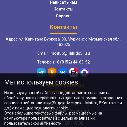
Написать нам
Контакты
Опросы
Контакты
Адрес: ул. Капитана Буркова, 30, Мурманск, Мурманская обл.,
183025
Email:
modub@libkids51.ru
Телефон:
8 (8152) 44-63-52
Мы используем cookies
Режим работы
Используя данный сайт, вы предоставляете согласие на
ПН–ПТ:
10:00–18:00
обработку ваших персональных данных с помощью сторонних
сервисов веб-аналитики (Яндекс.Метрика, Mail.ru, ВКонтакте и
ВС:
11:00–18:00
др.) с помощью технологии cookie.
"БиблиоДвиж" (цоколь)
:
Это небольшие текстовые файлы, размещаемые на
ПН–ЧТ
:
11:00–19:00
компьютере пользователей с целью анализа их
ПТ, ВС:
11:00–18:00
пользовательской активности.