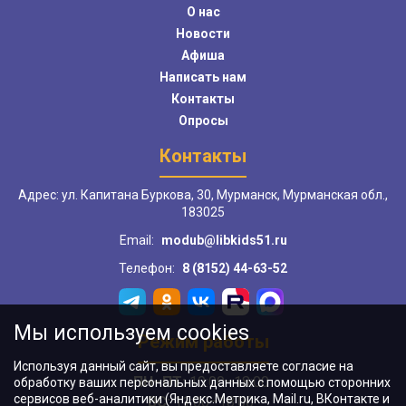
О нас
Новости
Афиша
Написать нам
Контакты
Опросы
Контакты
Адрес: ул. Капитана Буркова, 30, Мурманск, Мурманская обл.,
183025
Email:
modub@libkids51.ru
Телефон:
8 (8152) 44-63-52
Мы используем cookies
Режим работы
Используя данный сайт, вы предоставляете согласие на
ПН–ПТ:
10:00–18:00
обработку ваших персональных данных с помощью сторонних
сервисов веб-аналитики (Яндекс.Метрика, Mail.ru, ВКонтакте и
ВС:
11:00–18:00