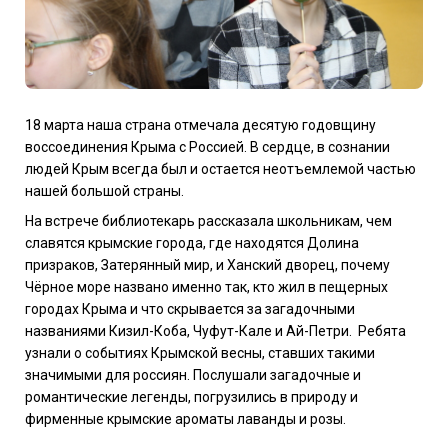
18 марта наша страна отмечала десятую годовщину
воссоединения Крыма с Россией. В сердце, в сознании
людей Крым всегда был и остается неотъемлемой частью
нашей большой страны.
На встрече библиотекарь рассказала школьникам, чем
славятся крымские города, где находятся Долина
призраков, Затерянный мир, и Ханский дворец, почему
Чёрное море названо именно так, кто жил в пещерных
городах Крыма и что скрывается за загадочными
названиями Кизил-Коба, Чуфут-Кале и Ай-Петри.
Ребята
узнали о событиях Крымской весны, ставших такими
значимыми для россиян. Послушали загадочные и
романтические легенды, погрузились в природу и
фирменные крымские ароматы лаванды и розы.