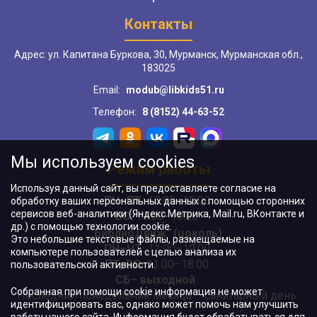
Контакты
Адрес: ул. Капитана Буркова, 30, Мурманск, Мурманская обл.,
183025
Email:
modub@libkids51.ru
Телефон:
8 (8152) 44-63-52
Мы используем cookies
Режим работы
Используя данный сайт, вы предоставляете согласие на
ПН–ПТ:
10:00–18:00
обработку ваших персональных данных с помощью сторонних
сервисов веб-аналитики (Яндекс.Метрика, Mail.ru, ВКонтакте и
ВС:
11:00–18:00
др.) с помощью технологии cookie.
"БиблиоДвиж" (цоколь)
:
Это небольшие текстовые файлы, размещаемые на
ПН–ЧТ
:
11:00–19:00
компьютере пользователей с целью анализа их
ПТ, ВС:
11:00–18:00
пользовательской активности.
СБ– выходной
Собранная при помощи cookie информация не может
Последний понедельник месяца – санитарный день
идентифицировать вас, однако может помочь нам улучшить