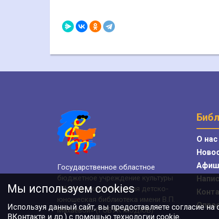
Библ
О нас
Ново
Афиш
Государственное областное
бюджетное учреждение культуры
Напис
Мы используем cookies
«Мурманская областная детско-
Конт
юношеская библиотека имени В.П.
Опро
Используя данный сайт, вы предоставляете согласие на
Махаевой» (ГОБУК МОДЮБ)
ВКонтакте и др.) с помощью технологии cookie.