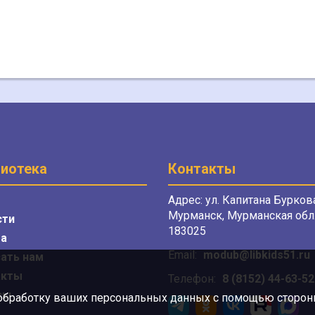
иотека
Контакты
Адрес: ул. Капитана Буркова
Мурманск, Мурманская обл.
сти
183025
а
Email:
modub@libkids51.ru
ать нам
акты
Телефон:
8 (8152) 44-63-52
сы
 обработку ваших персональных данных с помощью сторонни