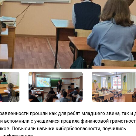
авленности прошли как для ребят младшего звена, так и 
и вспомнили с учащимися правила финансовой грамотност
ков. Повысили навыки кибербезопасности, поучились