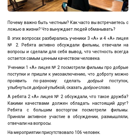
Почему важно быть честным? Как часто вы встречаетесь с
ложью в жизни? Что вынуждает людей обманывать?
В этих вопросах разбирались ученики 3 «А» и 4 «А» лицея
№ 2. Ребята активно обсуждали фильмы, отвечали на
вопросы и сделали для себя вывод, что
честность всегда
остается самым ценным качеством человека.
Ученики 1 «А» лицея № 2
посмотрели фильмы про добрые
поступки
и пришли к умозаключению,
что
доброту можно
проявить по-разному: сделать
добрый
поступок,
улыбнуться
доброй
улыбкой, сказать
доброе
слово.
А ребята 2 «А» лицея № 2
обсуждали, что такое дружба?
Какими качествами должен обладать настоящий друг?
Ребята с большим восторгом посмотрели фильмы.
Приняли активное участие в обсуждении, размышляли,
отвечали на вопросы.
На мероприятии присутствовало 106 человек.